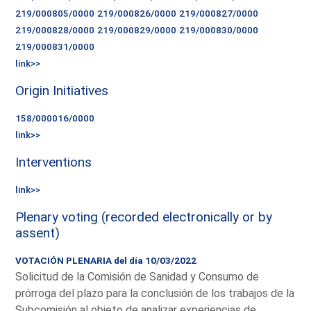
219/000805/0000
219/000826/0000
219/000827/0000
219/000828/0000
219/000829/0000
219/000830/0000
219/000831/0000
link>>
Origin Initiatives
158/000016/0000
link>>
Interventions
link>>
Plenary voting (recorded electronically or by
assent)
VOTACIÓN PLENARIA del día 10/03/2022
Solicitud de la Comisión de Sanidad y Consumo de
prórroga del plazo para la conclusión de los trabajos de la
Subcomisión al objeto de analizar experiencias de