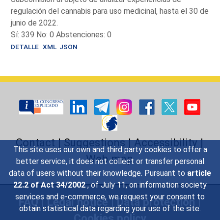
regulación del cannabis para uso medicinal, hasta el 30 de
junio de 2022.
Sí: 339 No: 0 Abstenciones: 0
DETALLE
XML
JSON
Contact
|
Suggestions
|
Accessibility
|
This site uses our own and third party cookies to offer a
Web map
better service, it does not collect or transfer personal
data of users without their knowledge. Pursuant to
article
22.2 of Act 34/2002
, of July 11, on information society
services and e-commerce, we request your consent to
FAQ
|
Legal notice
|
Data protection
|
obtain statistical data regarding your use of the site.
Cookies policy