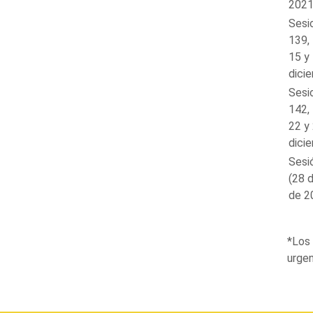
2021
Sesi
139, 
15 y
dici
Sesi
142, 
22 y
dici
Sesi
(28 
de 2
*Los 
urgen