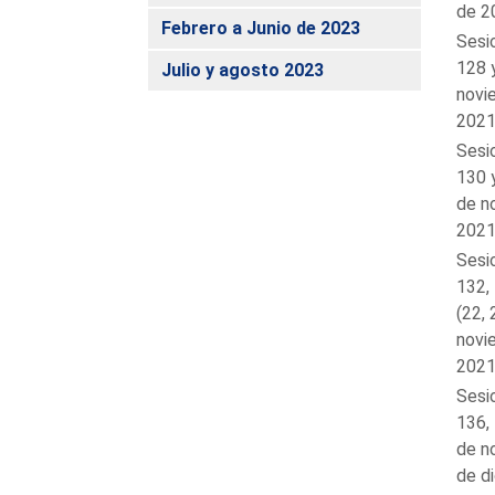
de 2
Febrero a Junio de 2023
Sesi
128 
Julio y agosto 2023
novi
2021
Sesi
130 
de n
2021
Sesi
132,
(22, 
novi
2021
Sesi
136,
de n
de d