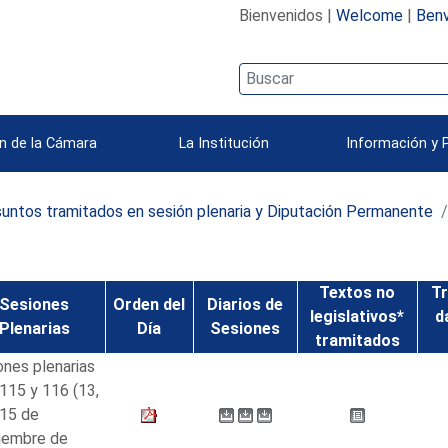
Bienvenidos |
Welcome
|
Benv
n de la Cámara
La Institución
Información y 
untos tramitados en sesión plenaria y Diputación Permanente
Textos no
Tr
Sesiones
Orden del
Diarios de
legislativos*
d
Plenarias
Día
Sesiones
tramitados
ones plenarias
115 y 116 (13,
 15 de
iembre de