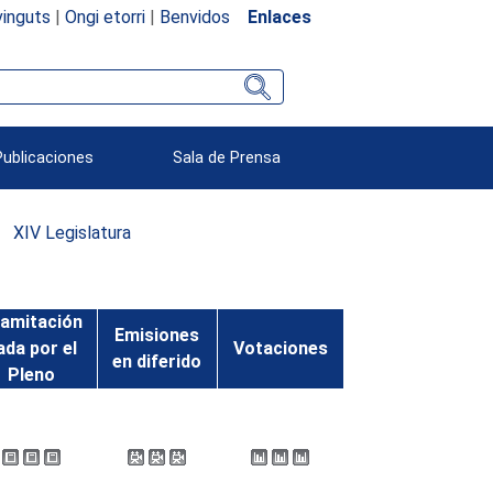
inguts
|
Ongi etorri
|
Benvidos
Enlaces
Publicaciones
Sala de Prensa
XIV Legislatura
amitación
Emisiones
ada por el
Votaciones
en diferido
Pleno