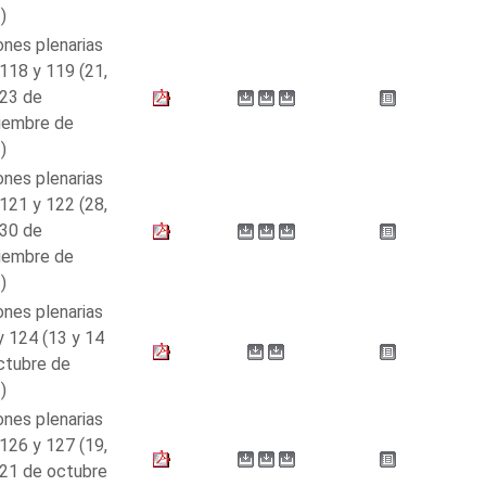
)
ones plenarias
118 y 119 (21,
 23 de
iembre de
)
ones plenarias
121 y 122 (28,
 30 de
iembre de
)
ones plenarias
y 124 (13 y 14
ctubre de
)
ones plenarias
126 y 127 (19,
 21 de octubre