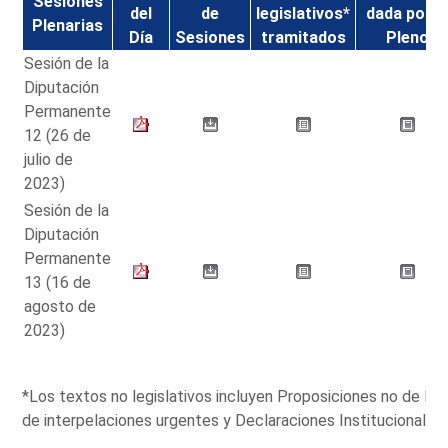
Sesiones
del
de
legislativos*
dada por e
Plenarias
Día
Sesiones
tramitados
Pleno
Sesión de la
Diputación
Permanente
12 (26 de
julio de
2023)
Sesión de la
Diputación
Permanente
13 (16 de
agosto de
2023)
*Los textos no legislativos incluyen Proposiciones no de L
de interpelaciones urgentes y Declaraciones Institucionales.