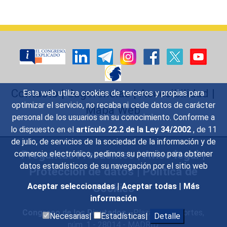
Contacto
|
Sugerencias
|
Accesibilidad
|
Esta web utiliza cookies de terceros y propias para
optimizar el servicio, no recaba ni cede datos de carácter
Mapa Web
personal de los usuarios sin su conocimiento. Conforme a
lo dispuesto en el
artículo 22.2 de la Ley 34/2002
, de 11
de julio, de servicios de la sociedad de la información y de
Preguntas Frecuentes
|
Aviso legal
|
comercio electrónico, pedimos su permiso para obtener
datos estadísticos de su navegación por el sitio web
Protección de datos
|
Política de
Cookies
Aceptar seleccionadas
|
Aceptar todas
|
Más
información
Congreso de los Diputados
- Plaza de las Cortes,
Necesarias|
Estadísticas|
Detalle
núm. 1 - 28014 - MADRID