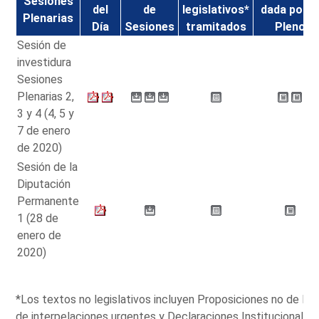
Sesiones
del
de
legislativos*
dada por e
Plenarias
Día
Sesiones
tramitados
Pleno
Sesión de
investidura
Sesiones
Plenarias 2,
3 y 4 (4, 5 y
7 de enero
de 2020)
Sesión de la
Diputación
Permanente
1 (28 de
enero de
2020)
*Los textos no legislativos incluyen Proposiciones no de L
de interpelaciones urgentes y Declaraciones Institucionales.