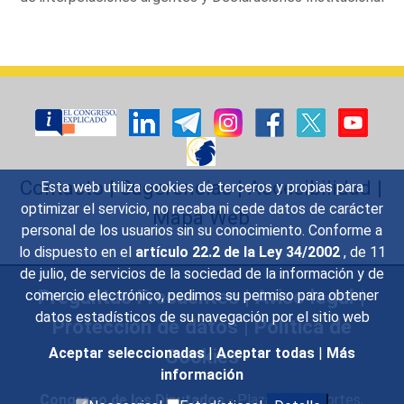
Contacto
|
Sugerencias
|
Accesibilidad
|
Esta web utiliza cookies de terceros y propias para
optimizar el servicio, no recaba ni cede datos de carácter
Mapa Web
personal de los usuarios sin su conocimiento. Conforme a
lo dispuesto en el
artículo 22.2 de la Ley 34/2002
, de 11
de julio, de servicios de la sociedad de la información y de
Preguntas Frecuentes
|
Aviso legal
|
comercio electrónico, pedimos su permiso para obtener
datos estadísticos de su navegación por el sitio web
Protección de datos
|
Política de
Cookies
Aceptar seleccionadas
|
Aceptar todas
|
Más
información
Congreso de los Diputados
- Plaza de las Cortes,