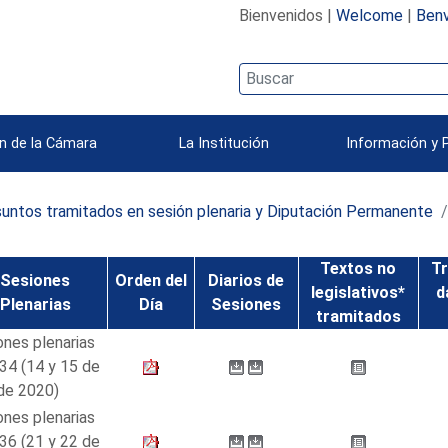
Bienvenidos |
Welcome
|
Benv
n de la Cámara
La Institución
Información y 
untos tramitados en sesión plenaria y Diputación Permanente
Textos no
Tr
Sesiones
Orden del
Diarios de
legislativos*
d
Plenarias
Día
Sesiones
tramitados
ones plenarias
 34 (14 y 15 de
 de 2020)
ones plenarias
 36 (21 y 22 de