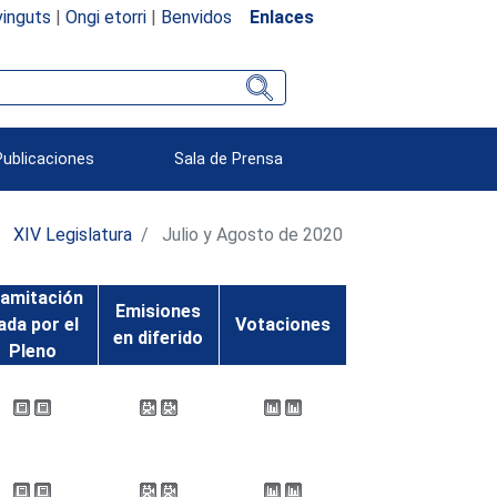
inguts
|
Ongi etorri
|
Benvidos
Enlaces
Publicaciones
Sala de Prensa
XIV Legislatura
Julio y Agosto de 2020
amitación
Emisiones
ada por el
Votaciones
en diferido
Pleno