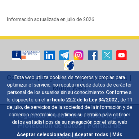
Información actualizada en julio de 2026
Contacto
|
Sugerencias
|
Accesibilidad
|
Esta web utiliza cookies de terceros y propias para
optimizar el servicio, no recaba ni cede datos de carácter
Mapa Web
personal de los usuarios sin su conocimiento. Conforme a
lo dispuesto en el
artículo 22.2 de la Ley 34/2002
, de 11
de julio, de servicios de la sociedad de la información y de
Preguntas Frecuentes
|
Aviso legal
|
comercio electrónico, pedimos su permiso para obtener
datos estadísticos de su navegación por el sitio web
Protección de datos
|
Política de
Cookies
Aceptar seleccionadas
|
Aceptar todas
|
Más