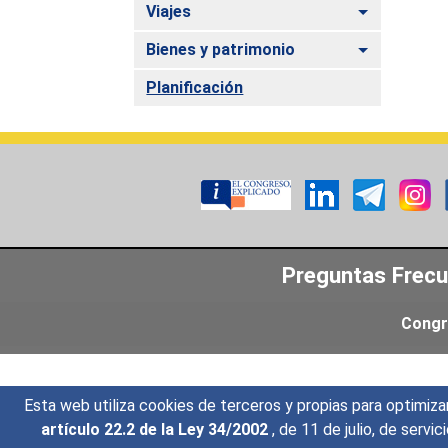
Alternar
Viajes
Alternar
Bienes y patrimonio
Planificación
Preguntas Frec
Congr
Esta web utiliza cookies de terceros y propias para optimiza
artículo 22.2 de la Ley 34/2002
, de 11 de julio, de serv