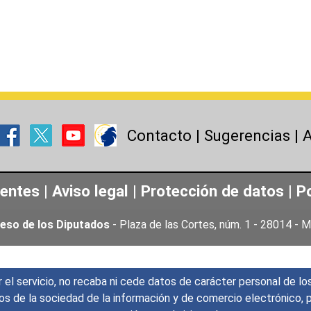
Contacto
|
Sugerencias
|
A
uentes
|
Aviso legal
|
Protección de datos
|
Po
eso de los Diputados
- Plaza de las Cortes, núm. 1 - 28014 -
r el servicio, no recaba ni cede datos de carácter personal de lo
icios de la sociedad de la información y de comercio electrónic