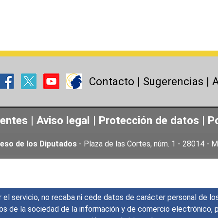
Contacto
|
Sugerencias
|
A
uentes
|
Aviso legal
|
Protección de datos
|
Po
eso de los Diputados
- Plaza de las Cortes, núm. 1 - 28014 -
r el servicio, no recaba ni cede datos de carácter personal de lo
icios de la sociedad de la información y de comercio electrónic