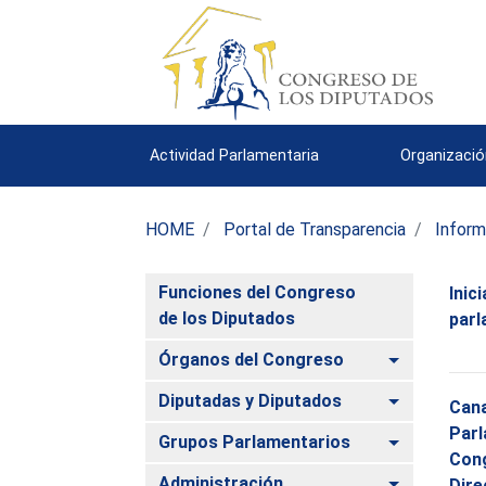
Actividad Parlamentaria
Organizació
HOME
Portal de Transparencia
Inform
Funciones del Congreso
Inic
de los Diputados
parl
Alternar
Órganos del Congreso
Alternar
Diputadas y Diputados
Cana
Parl
Alternar
Grupos Parlamentarios
Con
Alternar
Administración
Dire