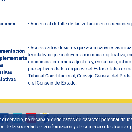
aciones
Acceso al detalle de las votaciones en sesiones 
Acceso a los dosieres que acompañan a las inicia
umentación
legislativas que incluyen la memoria explicativa, 
plementaria
económica, informes adjuntos y, en su caso, infor
as
preceptivos de los órganos del Estado tales como
iativas
Tribunal Constitucional, Consejo General del Poder
slativas
o el Consejo de Estado.
Contacto
|
Sugerencias
|
A
r el servicio, no recaba ni cede datos de carácter personal de lo
icios de la sociedad de la información y de comercio electrónic