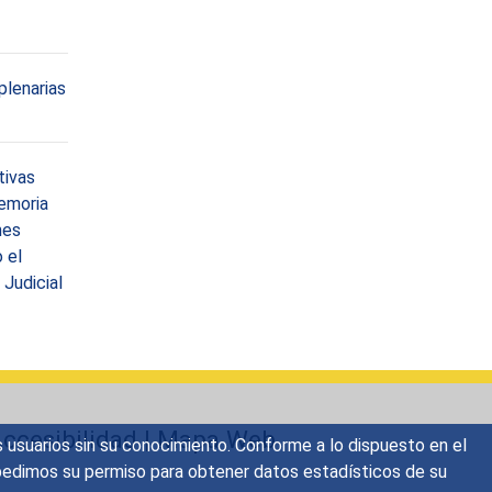
plenarias
tivas
memoria
mes
 el
 Judicial
ccesibilidad
|
Mapa Web
s usuarios sin su conocimiento. Conforme a lo dispuesto en el
o, pedimos su permiso para obtener datos estadísticos de su