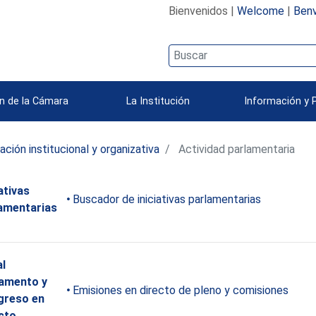
Bienvenidos |
Welcome
|
Benv
n de la Cámara
La Institución
Información y 
ación institucional y organizativa
Actividad parlamentaria
iativas
Buscador de iniciativas parlamentarias
amentarias
l
amento y
Emisiones en directo de pleno y comisiones
greso en
cto