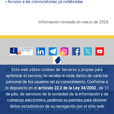
Acceso a las convocatorias ya celebradas
Información revisada en marzo de 2026
Contacto
|
Sugerencias
|
Accesibilidad
|
Esta web utiliza cookies de terceros y propias para
optimizar el servicio, no recaba ni cede datos de carácter
Mapa Web
personal de los usuarios sin su conocimiento. Conforme a
lo dispuesto en el
artículo 22.2 de la Ley 34/2002
, de 11
de julio, de servicios de la sociedad de la información y de
Preguntas Frecuentes
|
Aviso legal
|
comercio electrónico, pedimos su permiso para obtener
datos estadísticos de su navegación por el sitio web
Protección de datos
|
Política de