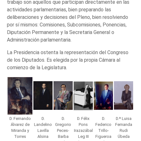
trabajo son aquellos que participan directamente en las
actividades parlamentarias, bien preparando las
deliberaciones y decisiones del Pleno, bien resolviendo
por sí mismos: Comisiones, Subcomisiones, Ponencias,
Diputación Permanente y la Secretaria General o
Administración parlamentaria.
La Presidencia ostenta la representación del Congreso
de los Diputados. Es elegida por la propia Cámara al
comienzo de la Legislatura.
D. Fernando
D.
D.
D. Félix
D.
D.ª Luisa
Álvarez de
Landelino
Gregorio
Pons
Federico
Fernanda
Miranda y
Lavilla
Peces-
Irazazábal
Trillo-
Rudi
Torres
Alsina
Barba
Leg III
Figueroa
Úbeda