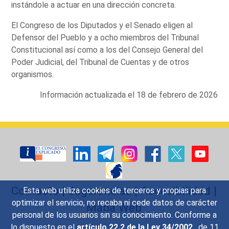
instándole a actuar en una dirección concreta.
El Congreso de los Diputados y el Senado eligen al
Defensor del Pueblo y a ocho miembros del Tribunal
Constitucional así como a los del Consejo General del
Poder Judicial, del Tribunal de Cuentas y de otros
organismos.
Información actualizada el 18 de febrero de 2026
Contacto
|
Sugerencias
|
Accesibilidad
|
Esta web utiliza cookies de terceros y propias para
optimizar el servicio, no recaba ni cede datos de carácter
Mapa Web
personal de los usuarios sin su conocimiento. Conforme a
lo dispuesto en el
artículo 22.2 de la Ley 34/2002
, de 11