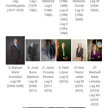
Leg
Leg I
Martínez
(1986-
Martínez-
Leg VII
Constituyente
(1979-
Leg II
1989)
Conde
(2000-
(1977-1979)
1982)
(1982-
Leg IV
Leg VI
2004)
1986)
(1989-
(1996-
1993)
2000)
Leg V
(1993-
1996)
D. Manuel
D. José
D. Jesús
D. Patxi
Dª Ana
Dª
Marín
Bono
Posada
López
Pastor
Meritxell
González
Martínez
Moreno
Leg XI
Julián
Batet
Leg VIII
Leg IX
Leg X
(2016)
Leg XII
Lamaña
(2004-2008)
(2008-
(2011-
(2016-
Leg XIII
2011)
2016)
2019)
(2019)
Leg XIV
(2019-
2023)