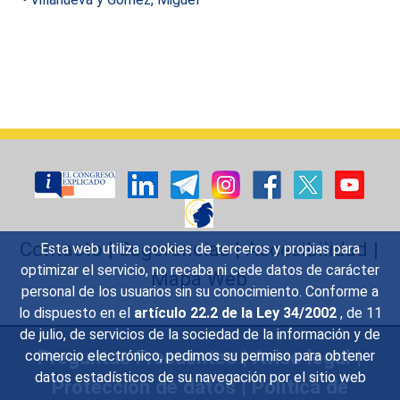
Contacto
|
Sugerencias
|
Accesibilidad
|
Esta web utiliza cookies de terceros y propias para
optimizar el servicio, no recaba ni cede datos de carácter
Mapa Web
personal de los usuarios sin su conocimiento. Conforme a
lo dispuesto en el
artículo 22.2 de la Ley 34/2002
, de 11
de julio, de servicios de la sociedad de la información y de
Preguntas Frecuentes
|
Aviso legal
|
comercio electrónico, pedimos su permiso para obtener
datos estadísticos de su navegación por el sitio web
Protección de datos
|
Política de