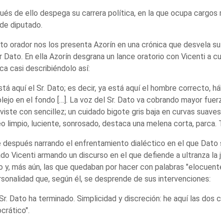
és de ello despega su carrera política, en la que ocupa cargos 
 de diputado.
to orador nos los presenta Azorín en una crónica que desvela su f
 Dato. En ella Azorín desgrana un lance oratorio con Vicenti a 
ca casi describiéndolo así:
stá aquí el Sr. Dato; es decir, ya está aquí el hombre correcto, háb
ejo en el fondo […]. La voz del Sr. Dato va cobrando mayor fuerza
 viste con sencillez; un cuidado bigote gris baja en curvas suaves
o limpio, luciente, sonrosado, destaca una melena corta, parca. T
 después narrando el enfrentamiento dialéctico en el que Dato se
ado Vicenti armando un discurso en el que defiende a ultranza la 
 y, más aún, las que quedaban por hacer con palabras "elocuente
rsonalidad que, según él, se desprende de sus intervenciones:
 Sr. Dato ha terminado. Simplicidad y discreción: he aquí las dos c
ocrático".