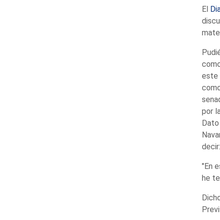
El
Di
discu
mate
Pudié
como 
este 
como 
senad
por l
Dato 
Navar
decir
"En e
he te
Dicho
Previ