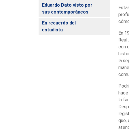
Eduardo Dato visto por
Estas
sus contemporáneos
profu
cómo 
En recuerdo del
estadista
En 19
Real 
con o
histo
la se
maner
comun
Podrí
hace 
la fa
Despu
legis
que, 
atend