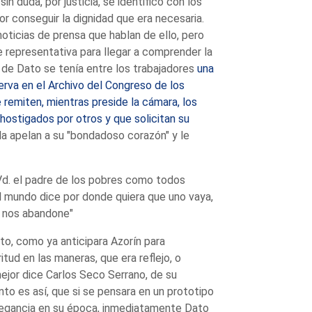
sin duda, por justicia, se identificó con los
or conseguir la dignidad que era necesaria.
oticias de prensa que hablan de ello, pero
 representativa para llegar a comprender la
 de Dato se tenía entre los trabajadores
una
rva en el Archivo del Congreso de los
 remiten, mientras preside la cámara, los
ostigados por otros y que solicitan su
lla apelan a su "bondadoso corazón" y le
d. el padre de los pobres como todos
 mundo dice por donde quiera que uno vaya,
 nos abandone"
o, como ya anticipara Azorín para
critud en las maneras, que era reflejo, o
ejor dice Carlos Seco Serrano, de su
anto es así, que si se pensara en un prototipo
legancia en su época, inmediatamente Dato