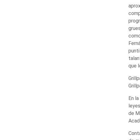
aprox
compl
progr
grues
como 
Ferná
punti
talan
que l
Grill
Grill
En la
leyes
de Mi
Acade
Conta