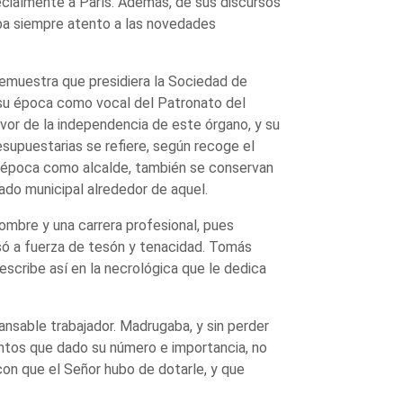
ecialmente a París. Además, de sus discursos
aba siempre atento a las novedades
 demuestra que presidiera la Sociedad de
e su época como vocal del Patronato del
vor de la independencia de este órgano, y su
supuestarias se refiere, según recoge el
u época como alcalde, también se conservan
rado municipal alrededor de aquel.
ombre y una carrera profesional, pues
só a fuerza de tesón y tenacidad. Tomás
scribe así en la necrológica que le dedica
ansable trabajador. Madrugaba, y sin perder
ntos que dado su número e importancia, no
 con que el Señor hubo de dotarle, y que