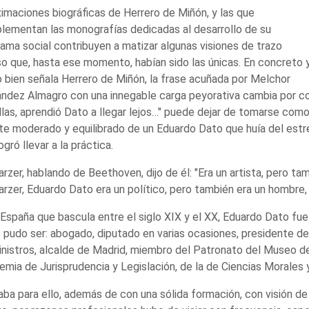
imaciones biográficas de Herrero de Miñón, y las que
ementan las monografías dedicadas al desarrollo de su
ama social contribuyen a matizar algunas visiones de trazo
o que, hasta ese momento, habían sido las únicas. En concreto 
bien señala Herrero de Miñón, la frase acuñada por Melchor
ndez Almagro con una innegable carga peyorativa cambia por c
llas, aprendió Dato a llegar lejos…" puede dejar de tomarse com
te moderado y equilibrado de un Eduardo Dato que huía del estré
ogró llevar a la práctica.
parzer, hablando de Beethoven, dijo de él: "Era un artista, pero 
parzer, Eduardo Dato era un político, pero también era un hombre
 España que bascula entre el siglo XIX y el XX, Eduardo Dato fue
 pudo ser: abogado, diputado en varias ocasiones, presidente de
nistros, alcalde de Madrid, miembro del Patronato del Museo de
mia de Jurisprudencia y Legislación, de la de Ciencias Morales 
ba para ello, además de con una sólida formación, con visión de