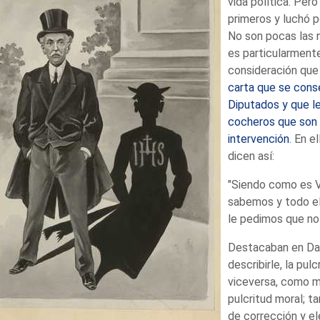
vida política. Pero 
primeros y luchó p
No son pocas las n
es particularmente
consideración que
carta que se conse
Diputados y que le
cocheros que son h
intervención
. En e
dicen así:
"Siendo como es V
sabemos y todo el
le pedimos que no
Destacaban en Dat
describirle, la pul
viceversa, como m
pulcritud moral; t
de corrección y e