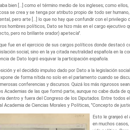
aba bien […] como el término medio de los ingleses; como ellos, t
cosa se crea y se tenga por atributo propio de todo ser humano,
ntal, pero arte […] lo que no hay que confundir con el privilegio 
ros hombres políticos, Dato se hizo más en el cargo ejecutivo que
ecto, pero no brillante orador) apetecía".
que fue en el ejercicio de sus cargos políticos donde destacó c
gislación social, sino en la ya citada neutralidad española en la c
ncia de Dato logró esquivar la participación española.
sición y el decidido impulso dado por Dato a la legislación socia
xpone de forma nítida no solo en el parlamento cuando se discu
merosas conferencias y discursos. Quizá los más rigurosos sean 
s Academias de las que formó parte, aunque no cabe duda de qu
ria dentro y fuera del Congreso de los Diputados. Entre todos e
al Academia de Ciencias Morales y Políticas, "Concepto de justici
Esto le granjeó el
en muchos casos, 