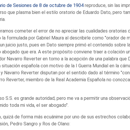
ario de Sesiones de 8 de octubre de 1904
reproduce, sin las impr
rso que plasma bien el estilo oratorio de Eduardo Dato, pero ta
ria.
ramos cometer el error de no apreciar las cualidades oratorias 
la formulada por Gabriel Maura al describirle como "orador de m
un juicio justo, pues en Dato siempre primó el contenido sobre la
abogado que era. A este propósito conviene traer a colación u
or Navarro Reverter en torno a la acepción de una palabra que 
a situación española con motivo de la I Guerra Mundial en la cáma
y Navarro Reverter disputan por el sentido dado al término "cons
ro Reverter, miembro de la Real Academia Española no conozca
:
so S.S. es grande autoridad; pero me va a permitir una observació
nido toda mi vida, el ser abogado".
, quizá de forma más ecuánime por uno de sus estrechos colabo
sión, Pedro Sangro y Ros de Olano: