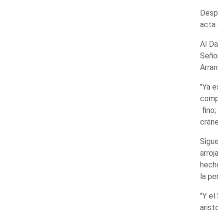
Despu
acta
Al Da
Señor
Arran
"Ya e
compl
fino;
cráne
Sigue
arroj
hecho
la pe
"Y el
arist