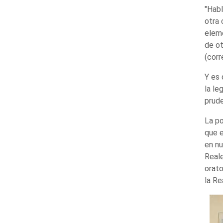
"Habl
otra 
eleme
de ot
(corr
Y es 
la le
prude
La po
que e
en nu
Reale
orato
la Re