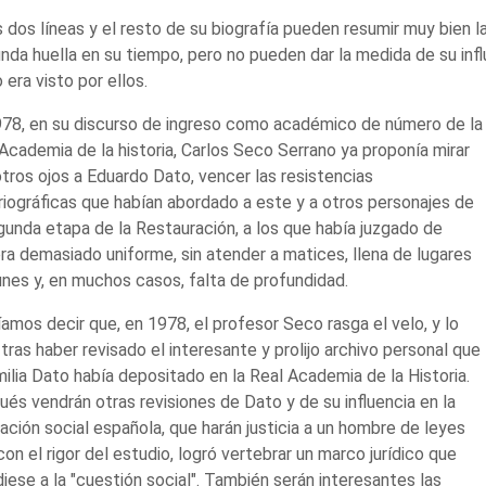
 dos líneas y el resto de su biografía pueden resumir muy bien la
nda huella en su tiempo, pero no pueden dar la medida de su i
era visto por ellos.
78, en su discurso de ingreso como académico de número de la
Academia de la historia, Carlos Seco Serrano ya proponía mirar
tros ojos a Eduardo Dato, vencer las resistencias
riográficas que habían abordado a este y a otros personajes de
gunda etapa de la Restauración, a los que había juzgado de
a demasiado uniforme, sin atender a matices, llena de lugares
es y, en muchos casos, falta de profundidad.
amos decir que, en 1978, el profesor Seco rasga el velo, y lo
tras haber revisado el interesante y prolijo archivo personal que
milia Dato había depositado en la Real Academia de la Historia.
és vendrán otras revisiones de Dato y de su influencia en la
lación social española, que harán justicia a un hombre de leyes
con el rigor del estudio, logró vertebrar un marco jurídico que
iese a la "cuestión social". También serán interesantes las