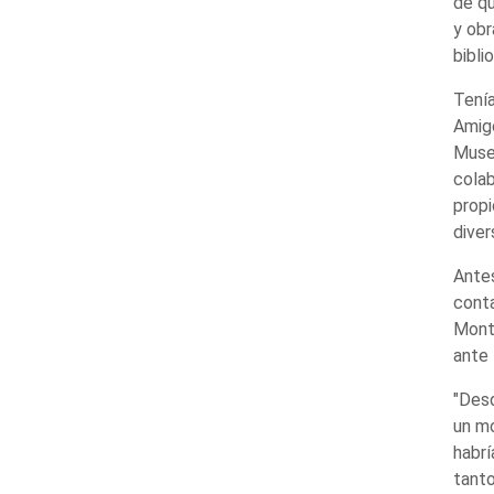
de qu
y obr
bibli
Tenía
Amigo
Museo
colab
propi
diver
Antes
conta
Monte
ante 
"Desd
un mo
habrí
tanto