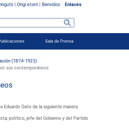
inguts
|
Ongi etorri
|
Benvidos
Enlaces
Publicaciones
Sala de Prensa
ación (1874-1923)
por sus contemporáneos
neos
e a Eduardo Dato de la siguiente manera:
ista, político, jefe del Gobierno y del Partido