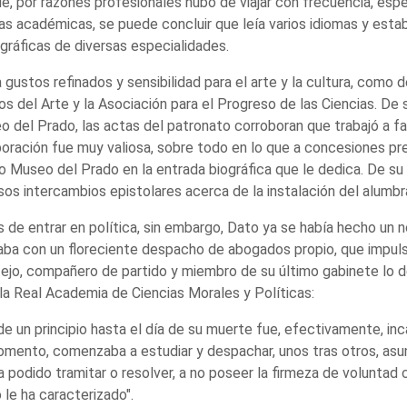
e, por razones profesionales hubo de viajar con frecuencia, esp
as académicas, se puede concluir que leía varios idiomas y est
ográficas de diversas especialidades.
 gustos refinados y sensibilidad para el arte y la cultura, como
s del Arte y la Asociación para el Progreso de las Ciencias. D
 del Prado, las actas del patronato corroboran que trabajó a fa
oración fue muy valiosa, sobre todo en lo que a concesiones pre
o Museo del Prado en la entrada biográfica que le dedica. De s
sos intercambios epistolares acerca de la instalación del alumb
 de entrar en política, sin embargo, Dato ya se había hecho un n
ba con un floreciente despacho de abogados propio, que impul
jo, compañero de partido y miembro de su último gabinete lo de
la Real Academia de Ciencias Morales y Políticas:
e un principio hasta el día de su muerte fue, efectivamente, inc
mento, comenzaba a estudiar y despachar, unos tras otros, asu
a podido tramitar o resolver, a no poseer la firmeza de voluntad
 le ha caracterizado".