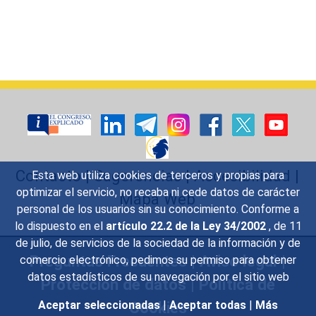
Contacto
|
Sugerencias
|
Accesibilidad
|
Esta web utiliza cookies de terceros y propias para
optimizar el servicio, no recaba ni cede datos de carácter
Mapa Web
personal de los usuarios sin su conocimiento. Conforme a
lo dispuesto en el
artículo 22.2 de la Ley 34/2002
, de 11
de julio, de servicios de la sociedad de la información y de
Preguntas Frecuentes
|
Aviso legal
|
comercio electrónico, pedimos su permiso para obtener
datos estadísticos de su navegación por el sitio web
Protección de datos
|
Política de
Cookies
Aceptar seleccionadas
|
Aceptar todas
|
Más