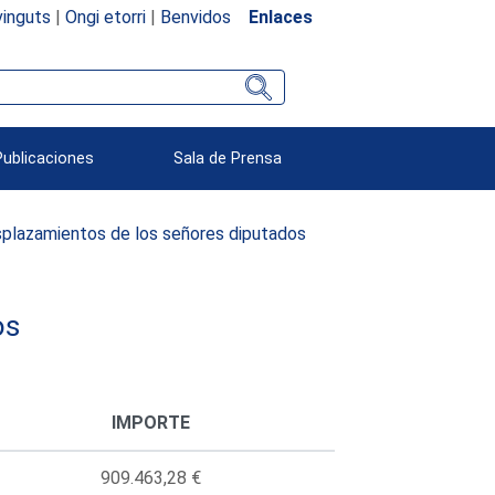
inguts
|
Ongi etorri
|
Benvidos
Enlaces
Publicaciones
Sala de Prensa
plazamientos de los señores diputados
os
IMPORTE
909.463,28 €