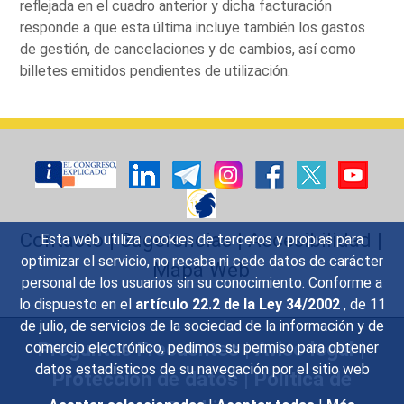
reflejada en el cuadro anterior y dicha facturación
responde a que esta última incluye también los gastos
de gestión, de cancelaciones y de cambios, así como
billetes emitidos pendientes de utilización.
Contacto
|
Sugerencias
|
Accesibilidad
|
Esta web utiliza cookies de terceros y propias para
optimizar el servicio, no recaba ni cede datos de carácter
Mapa Web
personal de los usuarios sin su conocimiento. Conforme a
lo dispuesto en el
artículo 22.2 de la Ley 34/2002
, de 11
de julio, de servicios de la sociedad de la información y de
Preguntas Frecuentes
|
Aviso legal
|
comercio electrónico, pedimos su permiso para obtener
datos estadísticos de su navegación por el sitio web
Protección de datos
|
Política de