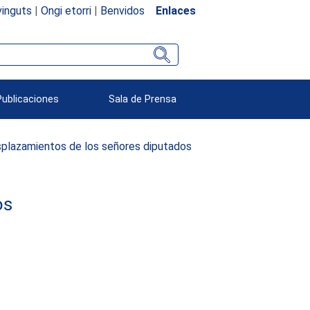
inguts
|
Ongi etorri
|
Benvidos
Enlaces
Publicaciones
Sala de Prensa
plazamientos de los señores diputados
os