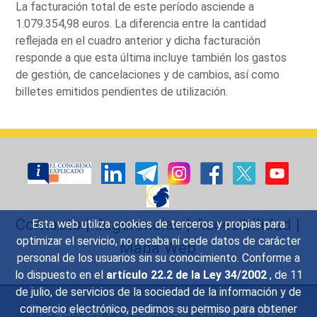
La facturación total de este período asciende a
1.079.354,98 euros. La diferencia entre la cantidad
reflejada en el cuadro anterior y dicha facturación
responde a que esta última incluye también los gastos
de gestión, de cancelaciones y de cambios, así como
billetes emitidos pendientes de utilización.
Contacto
|
Sugerencias
|
Accesibilidad
|
Esta web utiliza cookies de terceros y propias para
optimizar el servicio, no recaba ni cede datos de carácter
Mapa Web
personal de los usuarios sin su conocimiento. Conforme a
lo dispuesto en el
artículo 22.2 de la Ley 34/2002
, de 11
de julio, de servicios de la sociedad de la información y de
Preguntas Frecuentes
|
Aviso legal
|
comercio electrónico, pedimos su permiso para obtener