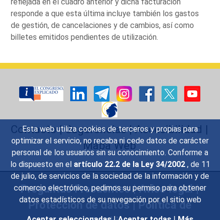
reflejada en el cuadro anterior y dicha facturación
responde a que esta última incluye también los gastos
de gestión, de cancelaciones y de cambios, así como
billetes emitidos pendientes de utilización.
Contacto
|
Sugerencias
|
Accesibilidad
|
Esta web utiliza cookies de terceros y propias para
optimizar el servicio, no recaba ni cede datos de carácter
Mapa Web
personal de los usuarios sin su conocimiento. Conforme a
lo dispuesto en el
artículo 22.2 de la Ley 34/2002
, de 11
de julio, de servicios de la sociedad de la información y de
Preguntas Frecuentes
|
Aviso legal
|
comercio electrónico, pedimos su permiso para obtener
datos estadísticos de su navegación por el sitio web
Protección de datos
|
Política de
Aceptar seleccionadas
|
Aceptar todas
|
Más