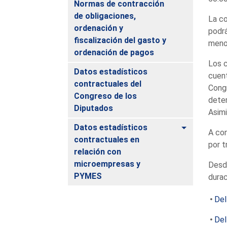
Normas de contracción
de obligaciones,
La co
ordenación y
podrá
fiscalización del gasto y
meno
ordenación de pagos
Los c
Datos estadísticos
cuent
contractuales del
Congr
Congreso de los
dete
Diputados
Asimi
Alternar
Datos estadísticos
A con
contractuales en
por t
relación con
microempresas y
Desde
PYMES
durac
Del
Del