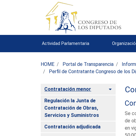
Actividad Parlamentaria
Organizació
HOME
Portal de Transparencia
Inform
Perfil de Contratante Congreso de los D
Co
Alternar
Contratación menor
Regulación la Junta de
Con
Contratación de Obras,
Se co
Servicios y Suministros
de ob
Contratación adjudicada
en vi
50.00