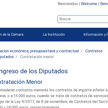
Bienvenidos |
Welcome
|
Benv
n de la Cámara
La Institución
Información y 
ación económica, presupuestaria y contractual
Contratos
iputados
Contratación menor
ngreso de los Diputados
tratación Menor
nsideran contratos menores los contratos de importe inferior a
ras, o a 15.000 euros, cuando se trate de contratos de servicios
gor de la Ley 9/2017, de 8 de noviembre, de Contratos del Secto
0 y 18.000 euros, respectivamente.