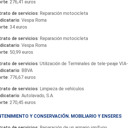
orte
: 276,41 euros
rato de servicios
: Reparación motocicleta
dicatario
: Vespa Roma
orte
: 34 euros
rato de servicios
: Reparación motocicleta
dicatario
: Vespa Roma
orte
: 50,99 euros
rato de servicios
: Utilización de Terminales de tele-peaje VIA
dicatario
: BBVA
orte
: 776,67 euros
rato de servicios
: Limpieza de vehículos
dicatario
: Autolavado, S.A.
orte
: 270,45 euros
TENIMIENTO Y CONSERVACIÓN. MOBILIARIO Y ENSERES
rato de servicios
: Reparación de un armario ignífugo