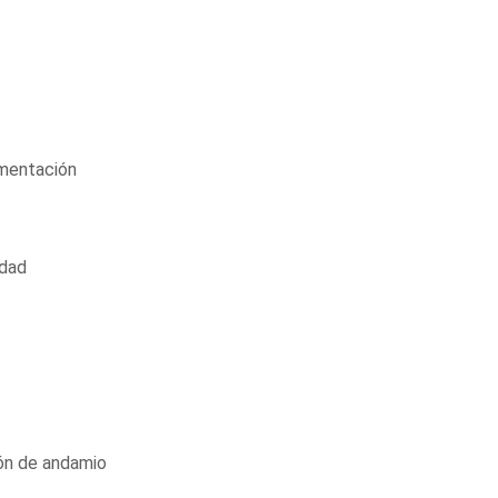
imentación
idad
ión de andamio