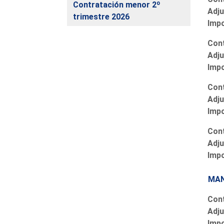
Contratación menor 2º
Adju
trimestre 2026
Imp
Cont
Adju
Imp
Cont
Adju
Imp
Cont
Adju
Imp
MAN
Cont
Adju
Imp