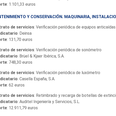
orte
: 1.101,33 euros
TENIMIENTO Y CONSERVACIÓN. MAQUINARIA, INSTALACIO
rato de servicios
: Verificación periódica de equipos anticaídas
dicatario
: Deinsa
orte
: 131,70 euros
rato de servicios
: Verificación periódica de sonómetro
dicatario
: Brüel & Kjaer Ibérica, S.A.
orte
: 748,30 euros
rato de servicios
: Verificación periódica de luxómetro
dicatario
: Casella España, S.A.
orte
: 62 euros
rato de servicios
: Retimbrado y recarga de botellas de extinc
dicatario
: Auditel Ingeniería y Servicios, S.L.
orte
: 12.911,79 euros