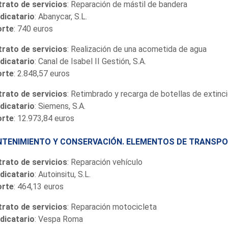
rato de servicios
: Reparación de mástil de bandera
dicatario
: Abanycar, S.L.
orte
: 740 euros
rato de servicios
: Realización de una acometida de agua
dicatario
: Canal de Isabel II Gestión, S.A.
orte
: 2.848,57 euros
rato de servicios
: Retimbrado y recarga de botellas de extinc
dicatario
: Siemens, S.A.
orte
: 12.973,84 euros
TENIMIENTO Y CONSERVACIÓN. ELEMENTOS DE TRANSP
rato de servicios
: Reparación vehículo
dicatario
: Autoinsitu, S.L.
orte
: 464,13 euros
rato de servicios
: Reparación motocicleta
dicatario
: Vespa Roma