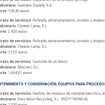
dicatario
: Gunnebo España, S.A.
orte
: 128,40 euros
rato de servicios
: Retirada, almacenamiento, revisión y limpie
dicatario
: Cleaner Lamp, S.L.
orte
: 2.430 euros
rato de servicios
: Retirada, almacenamiento, revisión y limpie
dicatario
: Cleaner Lamp, S.L.
orte
: 1.255 euros
rato de servicios
: Custodia de un lienzo
dicatario
: Macoart, S.L.
orte
: 1.694,01 euros
TENIMIENTO Y CONSERVACIÓN. EQUIPOS PARA PROCESO
rato de servicios
: Gestión de residuos de material eléctrico, 
dicatario
: Easy Movil Recycling, S.L. (RECYTRONICA)
orte
: 1.200 euros