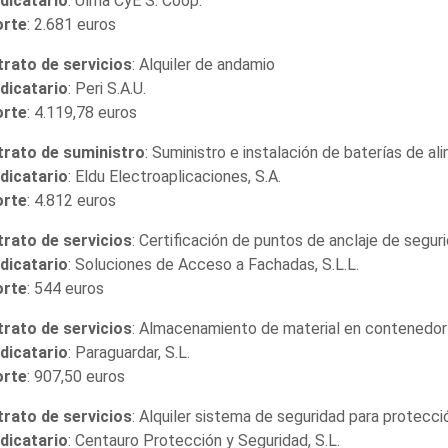
dicatario
: Ulma CyE S. Coop.
orte
: 2.681 euros
rato de servicios
: Alquiler de andamio
dicatario
: Peri S.A.U.
orte
: 4.119,78 euros
rato de suministro
: Suministro e instalación de baterías de al
dicatario
: Eldu Electroaplicaciones, S.A.
orte
: 4.812 euros
rato de servicios
: Certificación de puntos de anclaje de segur
dicatario
: Soluciones de Acceso a Fachadas, S.L.L.
orte
: 544 euros
rato de servicios
: Almacenamiento de material en contenedor
dicatario
: Paraguardar, S.L.
orte
: 907,50 euros
rato de servicios
: Alquiler sistema de seguridad para protecc
dicatario
: Centauro Protección y Seguridad, S.L.