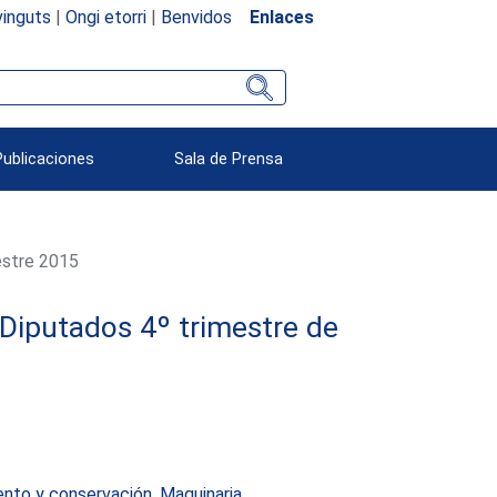
inguts
|
Ongi etorri
|
Benvidos
Enlaces
Publicaciones
Sala de Prensa
estre 2015
Diputados 4º trimestre de
nto y conservación. Maquinaria,