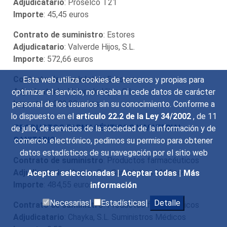
Adjudicatario
: Proselco T21
Importe
: 45,45 euros
Contrato de suministro
: Estores
Adjudicatario
: Valverde Hijos, S.L.
Importe
: 572,66 euros
Contrato de suministro
: Estores
Esta web utiliza cookies de terceros y propias para
Adjudicatario
: Valverde Hijos, S.L.
optimizar el servicio, no recaba ni cede datos de carácter
Importe
: 1.082,28 euros
personal de los usuarios sin su conocimiento. Conforme a
lo dispuesto en el
artículo 22.2 de la Ley 34/2002
, de 11
PRODUCTOS FARMACÉUTICOS Y MATERIAL
de julio, de servicios de la sociedad de la información y de
SANITARIO
comercio electrónico, pedimos su permiso para obtener
datos estadísticos de su navegación por el sitio web
Contrato de suministro
: Productos farmacéuticos
Adjudicatario
: Chayka, S.L. Suministros Médicos
Aceptar seleccionadas
|
Aceptar todas
|
Más
Importe
: 484,55 euros
información
Necesarias|
Estadísticas|
Detalle
Contrato de suministro
: Productos farmacéuticos
Adjudicatario
: Chayka, S.L. Suministros Médicos