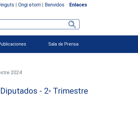
inguts
|
Ongi etorri
|
Benvidos
Enlaces
Publicaciones
Sala de Prensa
estre 2024
Diputados - 2
Trimestre
º