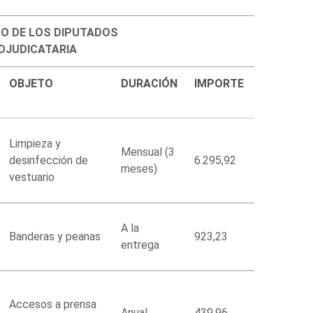
O DE LOS DIPUTADOS
DJUDICATARIA
OBJETO
DURACIÓN
IMPORTE
Limpieza y
Mensual (3
desinfección de
6.295,92
meses)
vestuario
A la
Banderas y peanas
923,23
entrega
Accesos a prensa
Anual
439,96