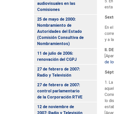
5. En
audiovisuales en las
esta 
Comisiones
Sext
25 de mayo de 2000:
Nombramiento de
En el
Autoridades del Estado
corre
(Comisión Consultiva de
y a l
Nombramientos)
II. 
11 de julio de 2006:
[Apar
renovación del CGPJ
de lo
27 de febrero de 2007:
Sépt
Radio y Televisión
1. La
27 de febrero de 2007:
aquel
control parlamentario
Comis
de la Corporación RTVE
lo di
12 de noviembre de
estab
2007: Radio y Televisión
[Apar