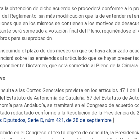
ra la obtención de dicho acuerdo se procederá conforme a lo pre
 del Reglamento, sin más modificación que la de entender referi
ones que en los mismos se contienen a los motivos de desacuer
tante será sometido a votación final del Pleno, requiriéndose el
ros para su aprobación.
anscurrido el plazo de dos meses sin que se haya alcanzado acue
nciará sobre las enmiendas al articulado que se hayan presenta
spondiente Dictamen, que será sometido al Pleno de la Cámara.
vo
nsulta a las Cortes Generales prevista en los artículos 47.1 de
el Estatuto de Autonomía de Cataluña, 57 del Estatuto de Auto
omía para Andalucía, se tramitará en el Congreso de acuerdo co
tado redactado conforme a la Resolución de la Presidencia de
s Diputados, Serie D, núm 421, de 28 de septiembre.
]
cibido en el Congreso el texto objeto de consulta, la Presidenci