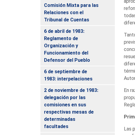
aprob
Comisión Mixta para las
refor
Relaciones con el
todas
Tribunal de Cuentas
difer
6 de abril de 1983:
Tanto
Reglamento de
previ
Organización y
concr
Funcionamiento del
resue
Defensor del Pueblo
difer
térmi
6 de septiembre de
Auto
1983: interpelaciones
2 de noviembre de 1983:
En ra
delegación por las
propu
comisiones en sus
Regla
respectivas mesas de
Prim
determinadas
facultades
Las p