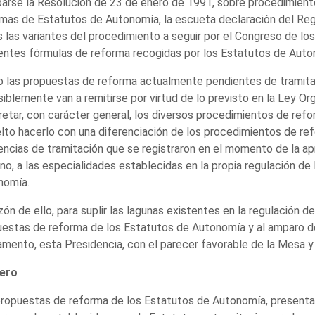
arse la Resolución de 23 de enero de 1991, sobre procedimient
mas de Estatutos de Autonomía, la escueta declaración del Regl
 las variantes del procedimiento a seguir por el Congreso de lo
entes fórmulas de reforma recogidas por los Estatutos de Auto
 las propuestas de reforma actualmente pendientes de tramita
siblemente van a remitirse por virtud de lo previsto en la Ley O
etar, con carácter general, los diversos procedimientos de refo
lto hacerlo con una diferenciación de los procedimientos de refo
encias de tramitación que se registraron en el momento de la ap
no, a las especialidades establecidas en la propia regulación de
nomía.
zón de ello, para suplir las lagunas existentes en la regulación d
estas de reforma de los Estatutos de Autonomía y al amparo de 
mento, esta Presidencia, con el parecer favorable de la Mesa y
ero
ropuestas de reforma de los Estatutos de Autonomía, presenta