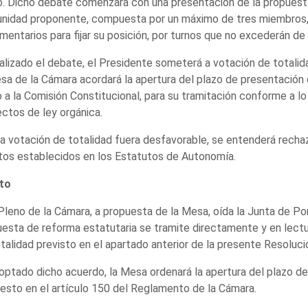
. Dicho debate comenzará con una presentación de la propuesta
idad proponente, compuesta por un máximo de tres miembros, i
mentarios para fijar su posición, por turnos que no excederán de
nalizado el debate, el Presidente someterá a votación de totalid
sa de la Cámara acordará la apertura del plazo de presentación d
 a la Comisión Constitucional, para su tramitación conforme a l
ctos de ley orgánica.
 la votación de totalidad fuera desfavorable, se entenderá rech
os establecidos en los Estatutos de Autonomía.
to
 Pleno de la Cámara, a propuesta de la Mesa, oída la Junta de P
esta de reforma estatutaria se tramite directamente y en lectu
talidad previsto en el apartado anterior de la presente Resoluci
optado dicho acuerdo, la Mesa ordenará la apertura del plazo d
esto en el artículo 150 del Reglamento de la Cámara.