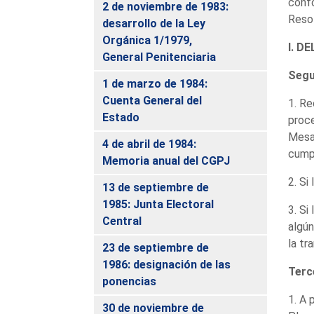
confo
2 de noviembre de 1983:
Resol
desarrollo de la Ley
Orgánica 1/1979,
I. D
General Penitenciaria
Seg
1 de marzo de 1984:
Cuenta General del
1. Re
Estado
proce
Mesa 
4 de abril de 1984:
cumpl
Memoria anual del CGPJ
2. Si
13 de septiembre de
1985: Junta Electoral
3. Si
Central
algún
la tr
23 de septiembre de
1986: designación de las
Terc
ponencias
1. A 
30 de noviembre de