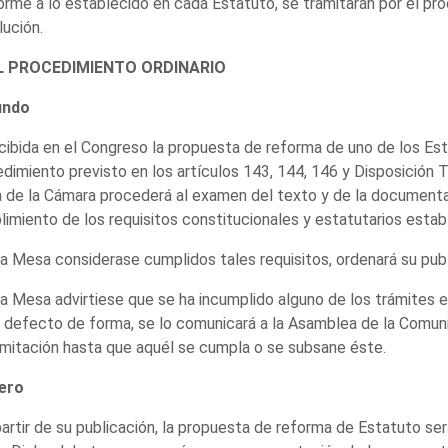
rme a lo establecido en cada Estatuto, se tramitarán por el pr
ución.
EL PROCEDIMIENTO ORDINARIO
undo
cibida en el Congreso la propuesta de reforma de uno de los Es
dimiento previsto en los artículos 143, 144, 146 y Disposición Tr
de la Cámara procederá al examen del texto y de la documentac
imiento de los requisitos constitucionales y estatutarios estab
 la Mesa considerase cumplidos tales requisitos, ordenará su publ
 la Mesa advirtiese que se ha incumplido alguno de los trámites
 defecto de forma, se lo comunicará a la Asamblea de la Comun
amitación hasta que aquél se cumpla o se subsane éste.
ero
partir de su publicación, la propuesta de reforma de Estatuto se