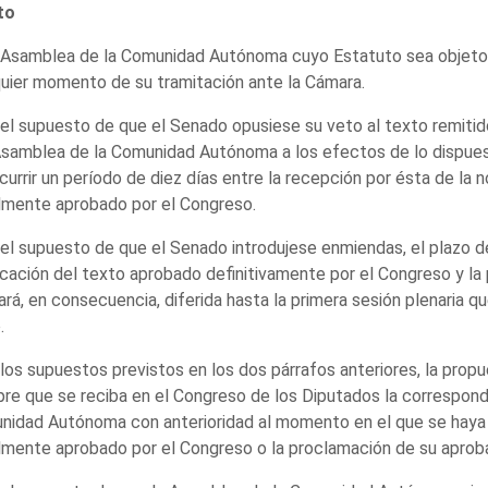
to
 Asamblea de la Comunidad Autónoma cuyo Estatuto sea objeto d
uier momento de su tramitación ante la Cámara.
 el supuesto de que el Senado opusiese su veto al texto remitid
Asamblea de la Comunidad Autónoma a los efectos de lo dispuest
currir un período de diez días entre la recepción por ésta de la n
almente aprobado por el Congreso.
 el supuesto de que el Senado introdujese enmiendas, el plazo d
icación del texto aprobado definitivamente por el Congreso y la
rá, en consecuencia, diferida hasta la primera sesión plenaria q
.
 los supuestos previstos en los dos párrafos anteriores, la prop
re que se reciba en el Congreso de los Diputados la correspon
idad Autónoma con anterioridad al momento en el que se haya d
almente aprobado por el Congreso o la proclamación de su aprobac