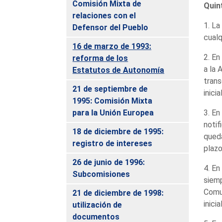
Comisión Mixta de
Quin
relaciones con el
1. La
Defensor del Pueblo
cualq
16 de marzo de 1993:
2. En
reforma de los
a la 
Estatutos de Autonomía
trans
21 de septiembre de
inici
1995: Comisión Mixta
para la Unión Europea
3. En
notif
18 de diciembre de 1995:
queda
registro de intereses
plazo
26 de junio de 1996:
4. En
Subcomisiones
siemp
Comun
21 de diciembre de 1998:
inici
utilización de
documentos