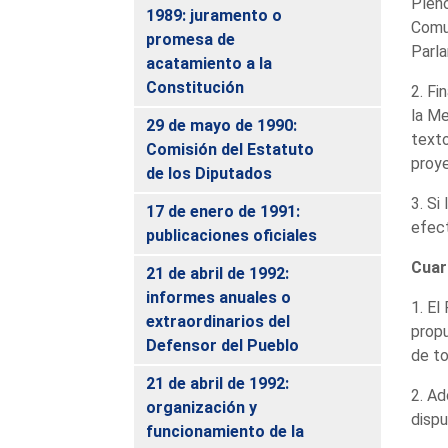
Pleno
1989: juramento o
Comun
promesa de
Parla
acatamiento a la
Constitución
2. Fi
la Me
29 de mayo de 1990:
texto
Comisión del Estatuto
proye
de los Diputados
3. Si
17 de enero de 1991:
efect
publicaciones oficiales
Cuar
21 de abril de 1992:
informes anuales o
1. El
extraordinarios del
propu
Defensor del Pueblo
de to
21 de abril de 1992:
2. Ad
organización y
dispu
funcionamiento de la