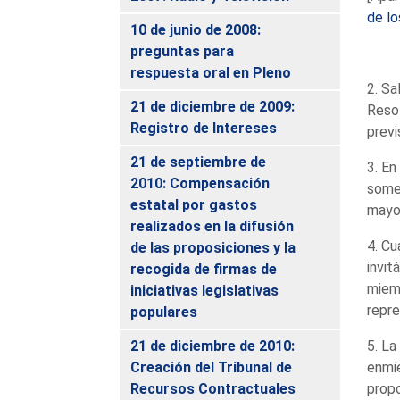
de lo
10 de junio de 2008:
preguntas para
respuesta oral en Pleno
2. Sa
21 de diciembre de 2009:
Resol
Registro de Intereses
previ
21 de septiembre de
3. En
2010: Compensación
somet
estatal por gastos
mayor
realizados en la difusión
4. Cu
de las proposiciones y la
invit
recogida de firmas de
miemb
iniciativas legislativas
repre
populares
21 de diciembre de 2010:
5. La
Creación del Tribunal de
enmie
Recursos Contractuales
propo