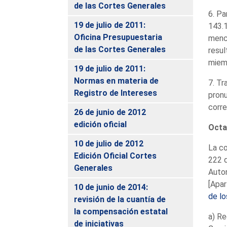
de las Cortes Generales
6. Pa
19 de julio de 2011:
143.1
Oficina Presupuestaria
menci
de las Cortes Generales
resul
miemb
19 de julio de 2011:
Normas en materia de
7. Tr
Registro de Intereses
pronu
corre
26 de junio de 2012
edición oficial
Octa
10 de julio de 2012
La co
Edición Oficial Cortes
222 d
Generales
Auton
[Apar
10 de junio de 2014:
de lo
revisión de la cuantía de
la compensación estatal
a) Re
de iniciativas