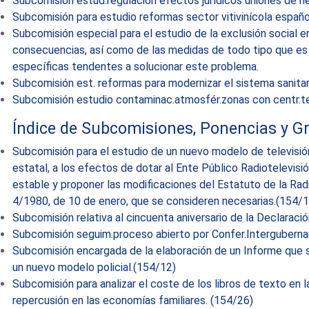
Subcomisión estud.regulación efectos jurídicos uniones de 
Subcomisión para estudio reformas sector vitivinícola españo
Subcomisión especial para el estudio de la exclusión social e
consecuencias, así como de las medidas de todo tipo que es p
específicas tendentes a solucionar este problema.
Subcomisión est. reformas para modernizar el sistema sanitar
Subcomisión estudio contaminac.atmosfér.zonas con centr.t
Índice de Subcomisiones, Ponencias y Gr
Subcomisión para el estudio de un nuevo modelo de televisión 
estatal, a los efectos de dotar al Ente Público Radiotelevis
estable y proponer las modificaciones del Estatuto de la Rad
4/1980, de 10 de enero, que se consideren necesarias.(154/1
Subcomisión relativa al cincuenta aniversario de la Declara
Subcomisión seguim.proceso abierto por Confer.Intergubern
Subcomisión encargada de la elaboración de un Informe que s
un nuevo modelo policial.(154/12)
Subcomisión para analizar el coste de los libros de texto en l
repercusión en las economías familiares. (154/26)