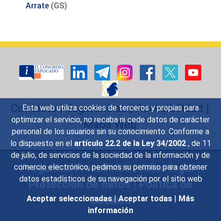
Arrate
(GS)
Contacto
|
Sugerencias
|
Accesibilidad
|
Esta web utiliza cookies de terceros y propias para
optimizar el servicio, no recaba ni cede datos de carácter
Mapa Web
personal de los usuarios sin su conocimiento. Conforme a
lo dispuesto en el
artículo 22.2 de la Ley 34/2002
, de 11
de julio, de servicios de la sociedad de la información y de
Preguntas Frecuentes
|
Aviso legal
|
comercio electrónico, pedimos su permiso para obtener
datos estadísticos de su navegación por el sitio web
Protección de datos
|
Política de
Cookies
Aceptar seleccionadas
|
Aceptar todas
|
Más
información