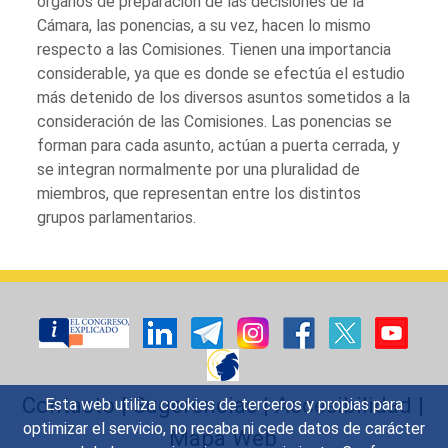
órganos de preparación de las decisiones de la
Cámara, las ponencias, a su vez, hacen lo mismo
respecto a las Comisiones. Tienen una importancia
considerable, ya que es donde se efectúa el estudio
más detenido de los diversos asuntos sometidos a la
consideración de las Comisiones. Las ponencias se
forman para cada asunto, actúan a puerta cerrada, y
se integran normalmente por una pluralidad de
miembros, que representan entre los distintos
grupos parlamentarios.
Contacto
|
Sugerencias
|
Accesibilidad
|
Esta web utiliza cookies de terceros y propias para
optimizar el servicio, no recaba ni cede datos de carácter
Mapa Web