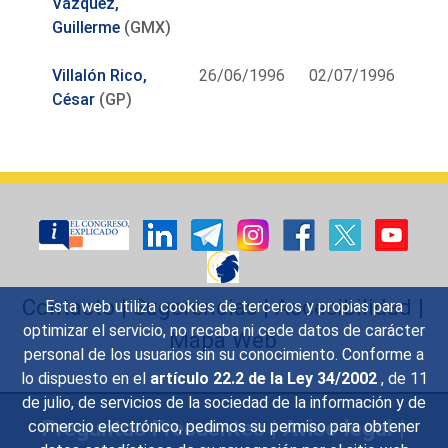
Vázquez,
Guillerme
(GMX)
Villalón Rico,
26/06/1996
02/07/1996
César
(GP)
Contacto
|
Sugerencias
|
Accesibilidad
|
Esta web utiliza cookies de terceros y propias para
optimizar el servicio, no recaba ni cede datos de carácter
Mapa Web
personal de los usuarios sin su conocimiento. Conforme a
lo dispuesto en el
artículo 22.2 de la Ley 34/2002
, de 11
de julio, de servicios de la sociedad de la información y de
Preguntas Frecuentes
|
Aviso legal
|
comercio electrónico, pedimos su permiso para obtener