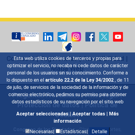
Contacto
|
Sugerencias
|
Accesibilidad
|
Esta web utiliza cookies de terceros y propias para
optimizar el servicio, no recaba ni cede datos de carácter
Mapa Web
personal de los usuarios sin su conocimiento. Conforme a
lo dispuesto en el
artículo 22.2 de la Ley 34/2002
, de 11
de julio, de servicios de la sociedad de la información y de
Preguntas Frecuentes
|
Aviso legal
|
comercio electrónico, pedimos su permiso para obtener
datos estadísticos de su navegación por el sitio web
Protección de datos
|
Política de
Cookies
Aceptar seleccionadas
|
Aceptar todas
|
Más
información
Congreso de los Diputados
- Plaza de las Cortes,
Necesarias|
Estadísticas|
Detalle