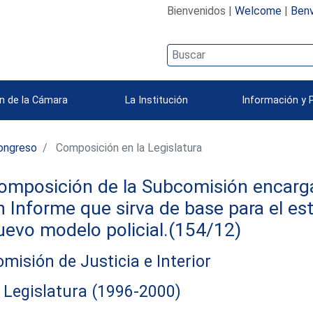
Bienvenidos |
Welcome
|
Benv
n de la Cámara
La Institución
Información y 
ongreso
Composición en la Legislatura
omposición de la Subcomisión encarga
n Informe que sirva de base para el es
uevo modelo policial.(154/12)
misión de Justicia e Interior
 Legislatura (1996-2000)