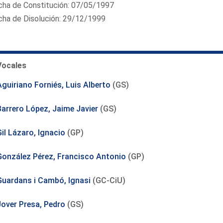
cha de Constitución: 07/05/1997
cha de Disolución: 29/12/1999
Vocales
Aguiriano Forniés, Luis Alberto
(GS)
Barrero López, Jaime Javier
(GS)
il Lázaro, Ignacio
(GP)
González Pérez, Francisco Antonio
(GP)
Guardans i Cambó, Ignasi
(GC-CiU)
Jover Presa, Pedro
(GS)