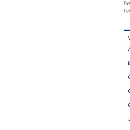
Fe
Fe
G