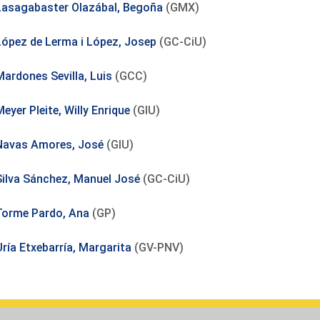
Lasagabaster Olazábal, Begoña
(GMX)
López de Lerma i López, Josep
(GC-CiU)
Mardones Sevilla, Luis
(GCC)
eyer Pleite, Willy Enrique
(GIU)
Navas Amores, José
(GIU)
Silva Sánchez, Manuel José
(GC-CiU)
Torme Pardo, Ana
(GP)
Uría Etxebarría, Margarita
(GV-PNV)