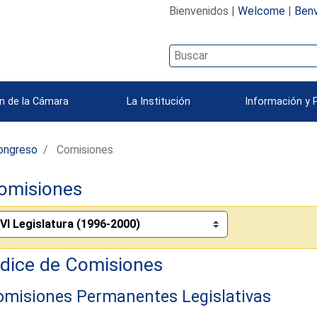
Bienvenidos |
Welcome
|
Benv
n de la Cámara
La Institución
Información y 
ongreso
Comisiones
omisiones
ndice de Comisiones
omisiones Permanentes Legislativas