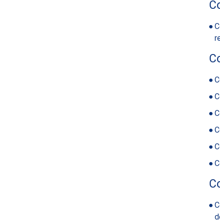
C
C
r
C
C
C
C
C
C
C
C
C
d