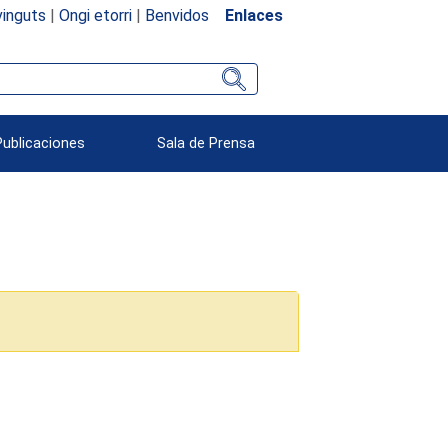
inguts
|
Ongi etorri
|
Benvidos
Enlaces
Publicaciones
Sala de Prensa