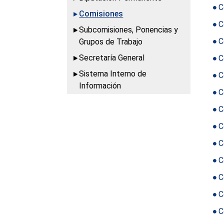
C
Comisiones
C
Subcomisiones, Ponencias y
C
Grupos de Trabajo
Secretaría General
C
Sistema Interno de
C
Información
C
C
C
C
C
C
C
C