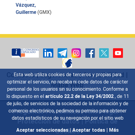
Vázquez,
Guillerme
(GMX)
Contacto
|
Sugerencias
|
Accesibilidad
|
Esta web utiliza cookies de terceros y propias para
optimizar el servicio, no recaba ni cede datos de carácter
Mapa Web
personal de los usuarios sin su conocimiento. Conforme a
lo dispuesto en el
artículo 22.2 de la Ley 34/2002
, de 11
de julio, de servicios de la sociedad de la información y de
Preguntas Frecuentes
|
Aviso legal
|
comercio electrónico, pedimos su permiso para obtener
datos estadísticos de su navegación por el sitio web
Protección de datos
|
Política de
Cookies
Aceptar seleccionadas
|
Aceptar todas
|
Más