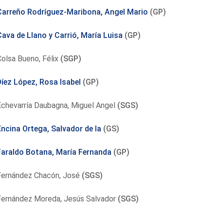
Carreño Rodríguez-Maribona, Angel Mario
(GP)
Cava de Llano y Carrió, María Luisa
(GP)
olsa Bueno, Félix
(SGP)
Díez López, Rosa Isabel
(GP)
Echevarría Daubagna, Miguel Angel
(SGS)
Encina Ortega, Salvador de la
(GS)
Faraldo Botana, María Fernanda
(GP)
Fernández Chacón, José
(SGS)
Fernández Moreda, Jesús Salvador
(SGS)