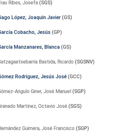
rau Ribes, Josefa
(SGS)
Gago López, Joaquín Javier
(GS)
García Cobacho, Jesús
(GP)
García Manzanares, Blanca
(GS)
atzagaetxebarria Bastida, Ricardo
(SGSNV)
Gómez Rodríguez, Jesús José
(GCC)
Gómez-Angulo Giner, José Manuel
(SGP)
Granado Martínez, Octavio José
(SGS)
Hernández Guimera, José Francisco
(SGP)