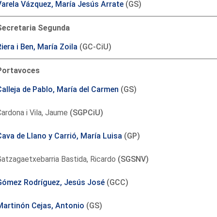
Varela Vázquez, María Jesús Arrate
(GS)
Secretaria Segunda
iera i Ben, María Zoila
(GC-CiU)
Portavoces
Calleja de Pablo, María del Carmen
(GS)
ardona i Vila, Jaume
(SGPCiU)
Cava de Llano y Carrió, María Luisa
(GP)
atzagaetxebarria Bastida, Ricardo
(SGSNV)
Gómez Rodríguez, Jesús José
(GCC)
Martinón Cejas, Antonio
(GS)