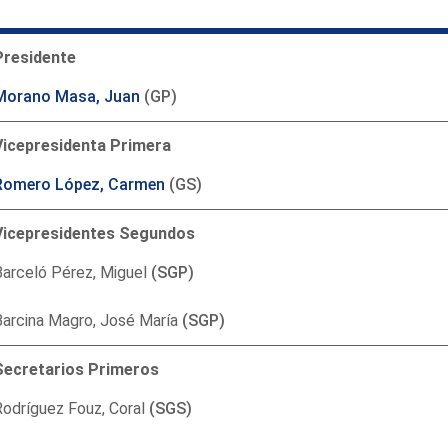
Presidente
Morano Masa, Juan
(GP)
Vicepresidenta Primera
Romero López, Carmen
(GS)
Vicepresidentes Segundos
Barceló Pérez, Miguel
(SGP)
Barcina Magro, José María
(SGP)
Secretarios Primeros
odríguez Fouz, Coral
(SGS)