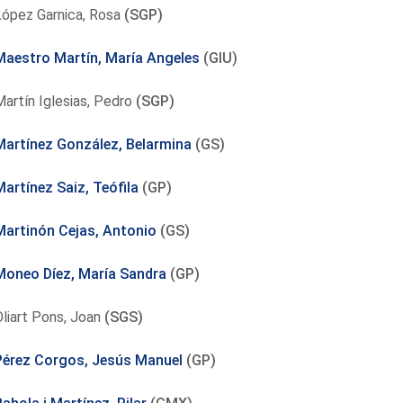
López Garnica, Rosa
(SGP)
Maestro Martín, María Angeles
(GIU)
artín Iglesias, Pedro
(SGP)
Martínez González, Belarmina
(GS)
Martínez Saiz, Teófila
(GP)
Martinón Cejas, Antonio
(GS)
Moneo Díez, María Sandra
(GP)
liart Pons, Joan
(SGS)
Pérez Corgos, Jesús Manuel
(GP)