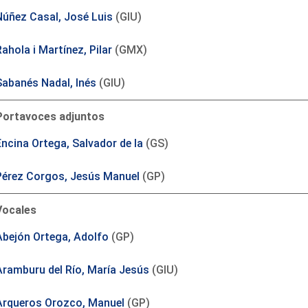
Núñez Casal, José Luis
(GIU)
ahola i Martínez, Pilar
(GMX)
Sabanés Nadal, Inés
(GIU)
Portavoces adjuntos
Encina Ortega, Salvador de la
(GS)
Pérez Corgos, Jesús Manuel
(GP)
Vocales
Abejón Ortega, Adolfo
(GP)
Aramburu del Río, María Jesús
(GIU)
Arqueros Orozco, Manuel
(GP)