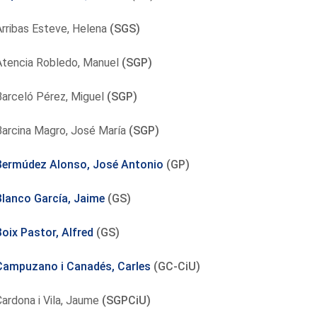
rribas Esteve, Helena
(SGS)
Atencia Robledo, Manuel
(SGP)
Barceló Pérez, Miguel
(SGP)
Barcina Magro, José María
(SGP)
Bermúdez Alonso, José Antonio
(GP)
Blanco García, Jaime
(GS)
Boix Pastor, Alfred
(GS)
Campuzano i Canadés, Carles
(GC-CiU)
ardona i Vila, Jaume
(SGPCiU)