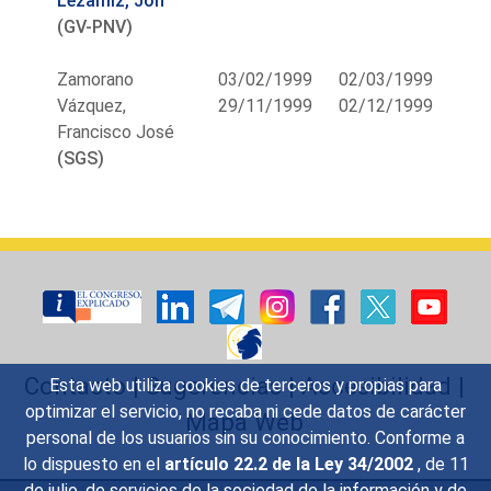
Lezamiz, Jon
(GV-PNV)
Zamorano
03/02/1999
02/03/1999
Vázquez,
29/11/1999
02/12/1999
Francisco José
(SGS)
Contacto
|
Sugerencias
|
Accesibilidad
|
Esta web utiliza cookies de terceros y propias para
optimizar el servicio, no recaba ni cede datos de carácter
Mapa Web
personal de los usuarios sin su conocimiento. Conforme a
lo dispuesto en el
artículo 22.2 de la Ley 34/2002
, de 11
de julio, de servicios de la sociedad de la información y de