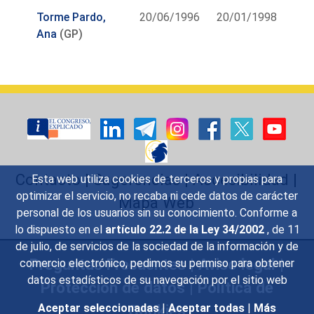
Torme Pardo,
20/06/1996
20/01/1998
Ana
(GP)
Contacto
|
Sugerencias
|
Accesibilidad
|
Esta web utiliza cookies de terceros y propias para
optimizar el servicio, no recaba ni cede datos de carácter
Mapa Web
personal de los usuarios sin su conocimiento. Conforme a
lo dispuesto en el
artículo 22.2 de la Ley 34/2002
, de 11
de julio, de servicios de la sociedad de la información y de
Preguntas Frecuentes
|
Aviso legal
|
comercio electrónico, pedimos su permiso para obtener
datos estadísticos de su navegación por el sitio web
Protección de datos
|
Política de
Cookies
Aceptar seleccionadas
|
Aceptar todas
|
Más