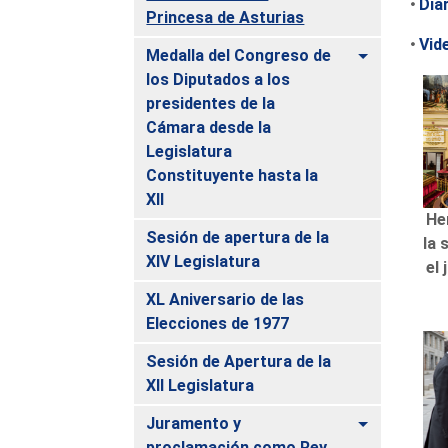
Dia
Princesa de Asturias
Vid
Alternar
Medalla del Congreso de
los Diputados a los
presidentes de la
Cámara desde la
Legislatura
Constituyente hasta la
XII
He
Sesión de apertura de la
la 
XIV Legislatura
el
XL Aniversario de las
Elecciones de 1977
Sesión de Apertura de la
XII Legislatura
Alternar
Juramento y
proclamación como Rey