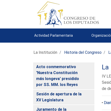
Actividad Parlamentaria
Organizació
La Institución
Historia del Congreso
L
La 
Acto conmemorativo
'Nuestra Constitución
IV L
más longeva' presidido
Sesió
por SS. MM. los Reyes
de di
Sesión de apertura de la
XV Legislatura
Diar
Juramento de la