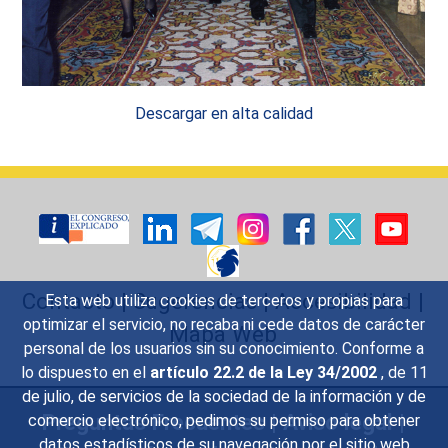
Descargar en alta calidad
Contacto
|
Sugerencias
|
Accesibilidad
|
Esta web utiliza cookies de terceros y propias para
optimizar el servicio, no recaba ni cede datos de carácter
Mapa Web
personal de los usuarios sin su conocimiento. Conforme a
lo dispuesto en el
artículo 22.2 de la Ley 34/2002
, de 11
de julio, de servicios de la sociedad de la información y de
Preguntas Frecuentes
|
Aviso legal
|
comercio electrónico, pedimos su permiso para obtener
datos estadísticos de su navegación por el sitio web