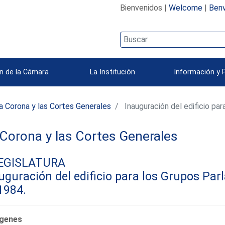
Bienvenidos |
Welcome
|
Benv
n de la Cámara
La Institución
Información y 
a Corona y las Cortes Generales
Inauguración del edificio pa
Corona y las Cortes Generales
LEGISLATURA
uguración del edificio para los Grupos Par
1984.
genes