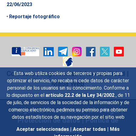
22/06/2023
Reportaje fotográfico
Contacto
|
Sugerencias
|
Accesibilidad
|
Esta web utiliza cookies de terceros y propias para
optimizar el servicio, no recaba ni cede datos de carácter
Mapa Web
personal de los usuarios sin su conocimiento. Conforme a
lo dispuesto en el
artículo 22.2 de la Ley 34/2002
, de 11
de julio, de servicios de la sociedad de la información y de
Preguntas Frecuentes
|
Aviso legal
|
comercio electrónico, pedimos su permiso para obtener
datos estadísticos de su navegación por el sitio web
Protección de datos
|
Política de
Cookies
Aceptar seleccionadas
|
Aceptar todas
|
Más