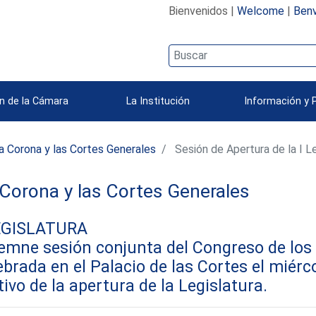
Bienvenidos |
Welcome
|
Benv
n de la Cámara
La Institución
Información y 
a Corona y las Cortes Generales
Sesión de Apertura de la I L
Corona y las Cortes Generales
EGISLATURA
emne sesión conjunta del Congreso de los 
ebrada en el Palacio de las Cortes el miér
ivo de la apertura de la Legislatura.