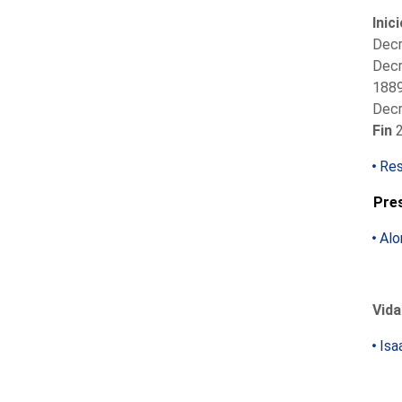
Inic
Decr
Decr
1889
Decr
Fin
2
Res
Pre
Alo
Vida
Isa