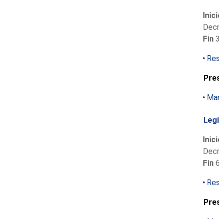
Inic
Decr
Fin
3
Res
Pre
Mar
Legi
Inic
Decr
Fin
6
Res
Pre