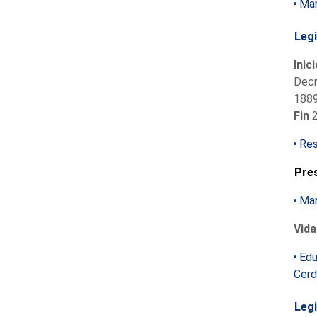
Mar
Legi
Inic
Decr
1889
Fin
2
Res
Pre
Mar
Vida
Edu
Cerd
Legi