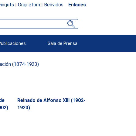
inguts
|
Ongi etorri
|
Benvidos
Enlaces
Publicaciones
Sala de Prensa
ación (1874-1923)
de
Reinado de Alfonso XIII (1902-
902)
1923)