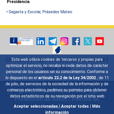
Presidencia
Sagasta y Escolar, Práxedes Mateo
Contacto
|
Sugerencias
|
Accesibilidad
|
Esta web utiliza cookies de terceros y propias para
optimizar el servicio, no recaba ni cede datos de carácter
Mapa Web
personal de los usuarios sin su conocimiento. Conforme a
lo dispuesto en el
artículo 22.2 de la Ley 34/2002
, de 11
de julio, de servicios de la sociedad de la información y de
Preguntas Frecuentes
|
Aviso legal
|
comercio electrónico, pedimos su permiso para obtener
datos estadísticos de su navegación por el sitio web
Protección de datos
|
Política de
Cookies
Aceptar seleccionadas
|
Aceptar todas
|
Más
información