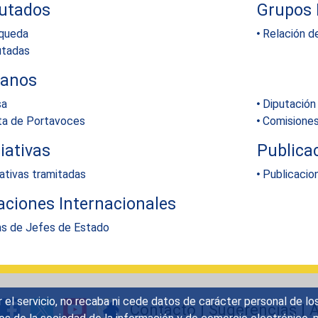
utados
Grupos 
queda
Relación d
utadas
ganos
a
Diputació
ta de Portavoces
Comisione
ciativas
Publica
iativas tramitadas
Publicacion
aciones Internacionales
as de Jefes de Estado
r el servicio, no recaba ni cede datos de carácter personal de lo
Contacto
|
Sugerencias
|
A