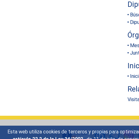
Dip
Bús
Dip
Ór
Mes
Jun
Ini
Inic
Rel
Visit
Esta web utiliza cookies de terceros y propias para optimiza