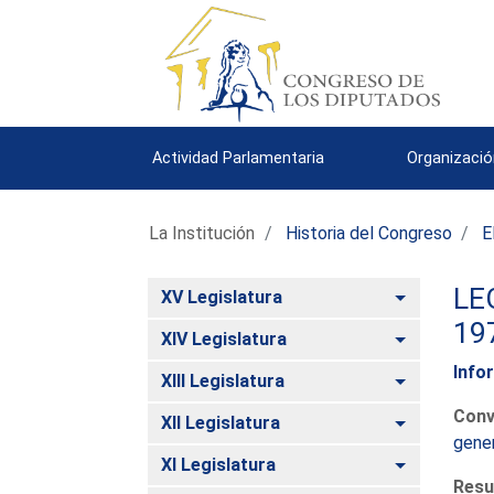
Actividad Parlamentaria
Organizació
La Institución
Historia del Congreso
E
LE
Alternar
XV Legislatura
19
Alternar
XIV Legislatura
Info
Alternar
XIII Legislatura
Conv
Alternar
XII Legislatura
gener
Alternar
XI Legislatura
Resu