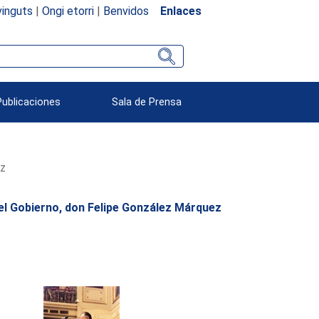
inguts
|
Ongi etorri
|
Benvidos
Enlaces
Publicaciones
Sala de Prensa
ez
del Gobierno, don Felipe González Márquez