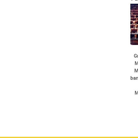
G
M
M
ban
M