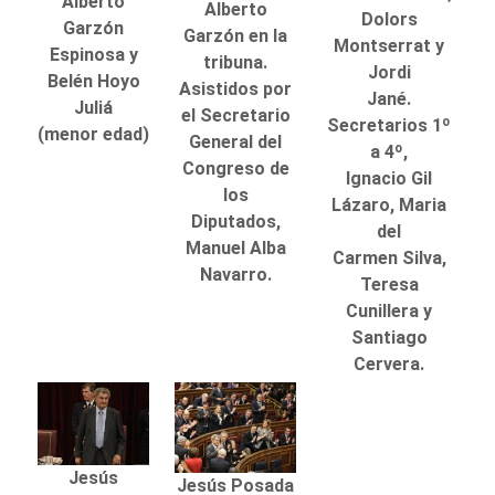
Alberto
Alberto
Dolors
Garzón
Garzón en la
Montserrat y
Espinosa y
tribuna.
Jordi
Belén Hoyo
Asistidos por
Jané.
Juliá
el Secretario
Secretarios 1º
(menor edad)
General del
a 4º,
Congreso de
Ignacio Gil
los
Lázaro, Maria
Diputados,
del
Manuel Alba
Carmen Silva,
Navarro.
Teresa
Cunillera y
Santiago
Cervera.
Jesús
Jesús Posada