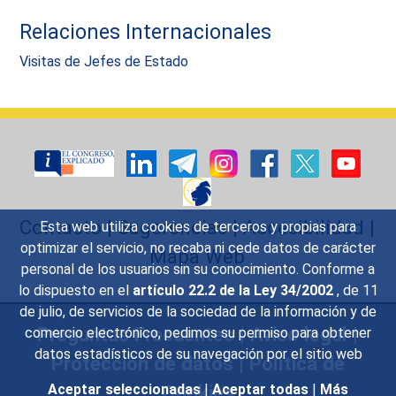
Relaciones Internacionales
Visitas de Jefes de Estado
Contacto
|
Sugerencias
|
Accesibilidad
|
Esta web utiliza cookies de terceros y propias para
optimizar el servicio, no recaba ni cede datos de carácter
Mapa Web
personal de los usuarios sin su conocimiento. Conforme a
lo dispuesto en el
artículo 22.2 de la Ley 34/2002
, de 11
de julio, de servicios de la sociedad de la información y de
Preguntas Frecuentes
|
Aviso legal
|
comercio electrónico, pedimos su permiso para obtener
datos estadísticos de su navegación por el sitio web
Protección de datos
|
Política de
Cookies
Aceptar seleccionadas
|
Aceptar todas
|
Más