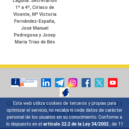
Laguna. Secretarios
1º a 4º, Ciriaco de
Vicente, Mª Victoria
Fernández-España,
José Manuel
Pedregosa y Josep
María Trias de Bés
Contacto
|
Sugerencias
|
Accesibilidad
|
Esta web utiliza cookies de terceros y propias para
optimizar el servicio, no recaba ni cede datos de carácter
Mapa Web
personal de los usuarios sin su conocimiento. Conforme a
lo dispuesto en el
artículo 22.2 de la Ley 34/2002
, de 11