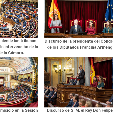
o desde las tribunas
Discurso de la presidenta del Cong
la intervención de la
de los Diputados Francina Armeng
de la Cámara.
emiciclo en la Sesión
Discurso de S. M. el Rey Don Felipe