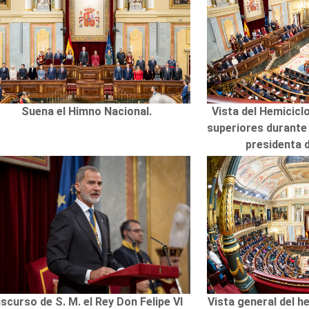
Suena el Himno Nacional.
Vista del Hemicicl
superiores durante 
presidenta 
iscurso de S. M. el Rey Don Felipe VI
Vista general del h