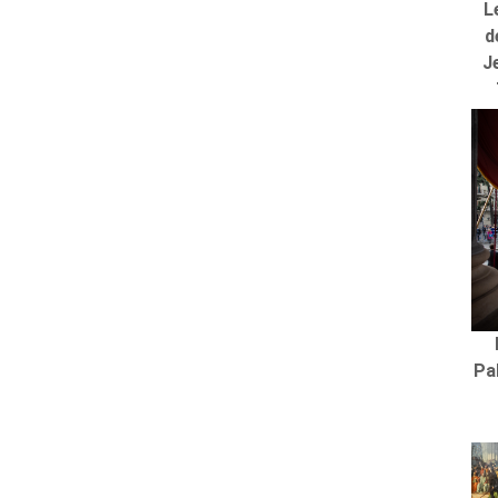
L
d
J
Pa