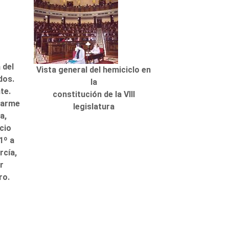
 del
Vista general del hemiciclo en
dos.
la
te.
constitución de la VIII
Carme
legislatura
a,
cio
1º a
rcía,
er
ro.