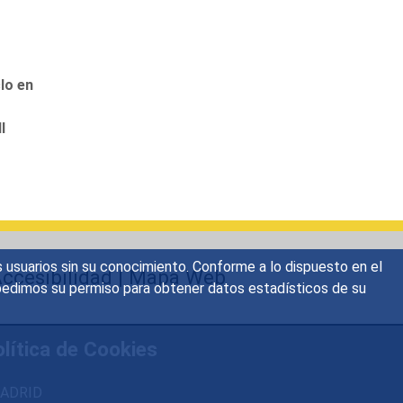
lo en
I
s usuarios sin su conocimiento. Conforme a lo dispuesto en el
ccesibilidad
|
Mapa Web
o, pedimos su permiso para obtener datos estadísticos de su
lítica de Cookies
 MADRID