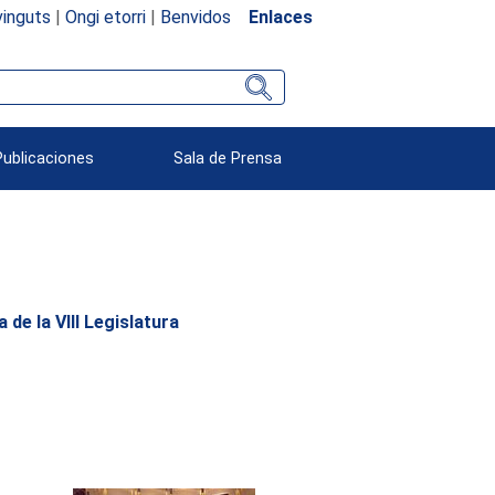
inguts
|
Ongi etorri
|
Benvidos
Enlaces
Publicaciones
Sala de Prensa
 de la VII
I Legislatura