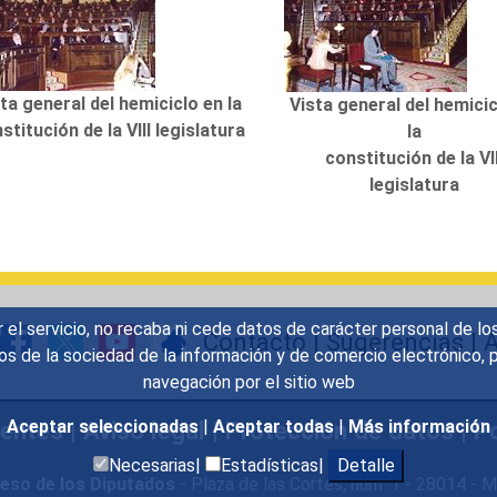
ta general del hemiciclo en la
Vista general del hemicic
stitución de la VIII legislatura
la
constitución de la VII
legislatura
r el servicio, no recaba ni cede datos de carácter personal de lo
Contacto
|
Sugerencias
|
A
icios de la sociedad de la información y de comercio electrónic
navegación por el sitio web
uentes
|
Aviso legal
|
Protección de datos
|
Po
Aceptar seleccionadas
|
Aceptar todas
|
Más información
Necesarias|
Estadísticas|
Detalle
eso de los Diputados
- Plaza de las Cortes, núm. 1 - 28014 -